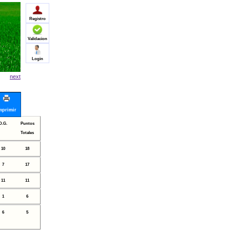
Registro
Validacion
Login
next
mprimir
D.G.
Puntos
Totales
10
18
7
17
11
11
1
6
6
5