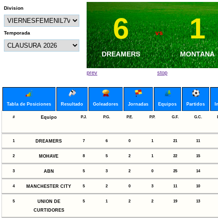
Division
6
5
1
5
vs
vs
Temporada
DREAMERS
UNION DE
MONTANA
ABN
CURTIDORES
prev
stop
Tabla de Posiciones
Resultado
Goleadores
Jornadas
Equipos
Partidos
I
#
Equipo
P.J.
P.G.
P.E.
P.P.
G.F.
G.C.
1
DREAMERS
7
6
0
1
21
11
2
MOHAVE
8
5
2
1
22
15
3
ABN
5
3
2
0
25
14
4
MANCHESTER CITY
5
2
0
3
11
10
5
UNION DE
5
1
2
2
19
13
CURTIDORES