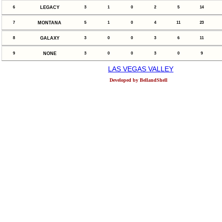
6
LEGACY
3
1
0
2
5
14
7
MONTANA
5
1
0
4
11
23
8
GALAXY
3
0
0
3
6
11
9
NONE
3
0
0
3
0
9
LAS VEGAS VALLEY
Developed by BellandShell