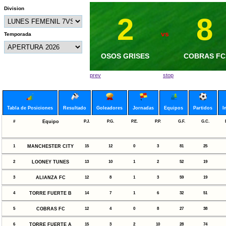
Division
2
2
8
1
vs
vs
Temporada
MANCHESTER CITY
OSOS GRISES
COBRAS FC
FENIX
prev
stop
Tabla de Posiciones
Resultado
Goleadores
Jornadas
Equipos
Partidos
I
#
Equipo
P.J.
P.G.
P.E.
P.P.
G.F.
G.C.
1
MANCHESTER CITY
15
12
0
3
81
25
2
LOONEY TUNES
13
10
1
2
52
19
3
ALIANZA FC
12
8
1
3
59
19
4
TORRE FUERTE B
14
7
1
6
32
51
5
COBRAS FC
12
4
0
8
27
38
6
TORRE FUERTE A
15
3
2
10
28
74