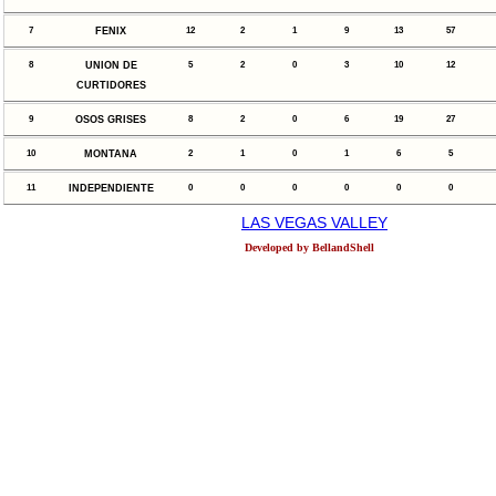
7
FENIX
12
2
1
9
13
57
8
UNION DE
5
2
0
3
10
12
CURTIDORES
9
OSOS GRISES
8
2
0
6
19
27
10
MONTANA
2
1
0
1
6
5
11
INDEPENDIENTE
0
0
0
0
0
0
LAS VEGAS VALLEY
Developed by BellandShell