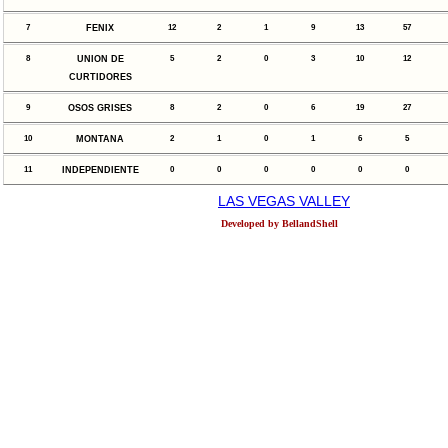
7
FENIX
12
2
1
9
13
57
8
UNION DE
5
2
0
3
10
12
CURTIDORES
9
OSOS GRISES
8
2
0
6
19
27
10
MONTANA
2
1
0
1
6
5
11
INDEPENDIENTE
0
0
0
0
0
0
LAS VEGAS VALLEY
Developed by BellandShell