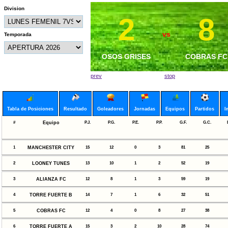
Division
2
2
8
1
vs
vs
Temporada
MANCHESTER CITY
OSOS GRISES
COBRAS FC
FENIX
prev
stop
Tabla de Posiciones
Resultado
Goleadores
Jornadas
Equipos
Partidos
I
#
Equipo
P.J.
P.G.
P.E.
P.P.
G.F.
G.C.
1
MANCHESTER CITY
15
12
0
3
81
25
2
LOONEY TUNES
13
10
1
2
52
19
3
ALIANZA FC
12
8
1
3
59
19
4
TORRE FUERTE B
14
7
1
6
32
51
5
COBRAS FC
12
4
0
8
27
38
6
TORRE FUERTE A
15
3
2
10
28
74