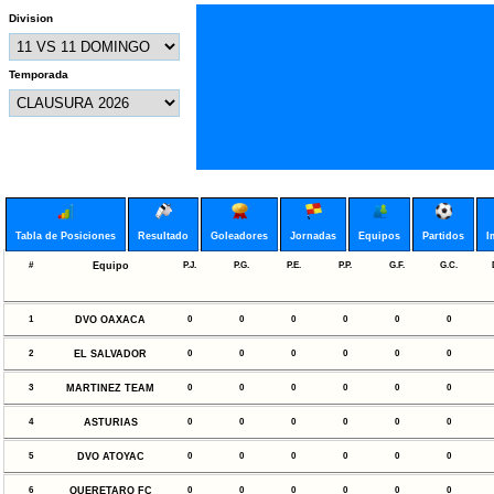
Division
Temporada
Tabla de Posiciones
Resultado
Goleadores
Jornadas
Equipos
Partidos
I
#
Equipo
P.J.
P.G.
P.E.
P.P.
G.F.
G.C.
1
DVO OAXACA
0
0
0
0
0
0
2
EL SALVADOR
0
0
0
0
0
0
3
MARTINEZ TEAM
0
0
0
0
0
0
4
ASTURIAS
0
0
0
0
0
0
5
DVO ATOYAC
0
0
0
0
0
0
6
QUERETARO FC
0
0
0
0
0
0