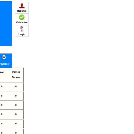
Registro
Validacion
Login
mprimir
D.G.
Puntos
Totales
0
0
0
0
0
0
0
0
0
0
0
0