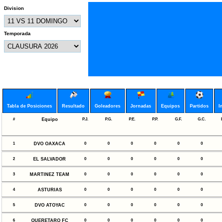
Division
Temporada
Tabla de Posiciones
Resultado
Goleadores
Jornadas
Equipos
Partidos
I
#
Equipo
P.J.
P.G.
P.E.
P.P.
G.F.
G.C.
1
DVO OAXACA
0
0
0
0
0
0
2
EL SALVADOR
0
0
0
0
0
0
3
MARTINEZ TEAM
0
0
0
0
0
0
4
ASTURIAS
0
0
0
0
0
0
5
DVO ATOYAC
0
0
0
0
0
0
6
QUERETARO FC
0
0
0
0
0
0