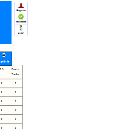
Registro
Validacion
Login
mprimir
D.G.
Puntos
Totales
0
0
0
0
0
0
0
0
0
0
0
0