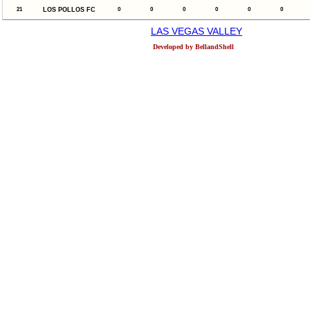
21
LOS POLLOS FC
0
0
0
0
0
0
LAS VEGAS VALLEY
Developed by BellandShell