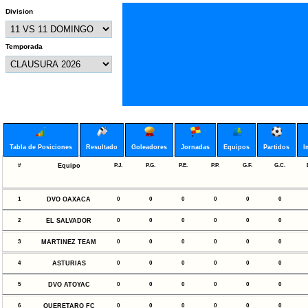
Division
Temporada
Tabla de Posiciones
Resultado
Goleadores
Jornadas
Equipos
Partidos
I
#
Equipo
P.J.
P.G.
P.E.
P.P.
G.F.
G.C.
1
DVO OAXACA
0
0
0
0
0
0
2
EL SALVADOR
0
0
0
0
0
0
3
MARTINEZ TEAM
0
0
0
0
0
0
4
ASTURIAS
0
0
0
0
0
0
5
DVO ATOYAC
0
0
0
0
0
0
6
QUERETARO FC
0
0
0
0
0
0