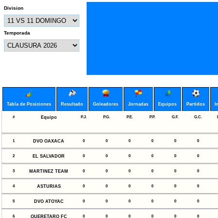
Division
Temporada
Tabla de Posiciones
Resultado
Goleadores
Jornadas
Equipos
Partidos
I
#
Equipo
P.J.
P.G.
P.E.
P.P.
G.F.
G.C.
1
DVO OAXACA
0
0
0
0
0
0
2
EL SALVADOR
0
0
0
0
0
0
3
MARTINEZ TEAM
0
0
0
0
0
0
4
ASTURIAS
0
0
0
0
0
0
5
DVO ATOYAC
0
0
0
0
0
0
6
QUERETARO FC
0
0
0
0
0
0