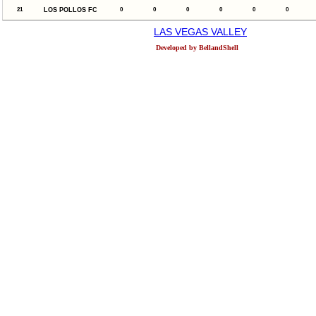
21
LOS POLLOS FC
0
0
0
0
0
0
LAS VEGAS VALLEY
Developed by BellandShell