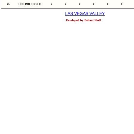
21
LOS POLLOS FC
0
0
0
0
0
0
LAS VEGAS VALLEY
Developed by BellandShell