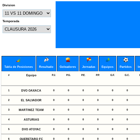
Division
Temporada
Tabla de Posiciones
Resultado
Goleadores
Jornadas
Equipos
Partidos
I
#
Equipo
P.J.
P.G.
P.E.
P.P.
G.F.
G.C.
1
DVO OAXACA
0
0
0
0
0
0
2
EL SALVADOR
0
0
0
0
0
0
3
MARTINEZ TEAM
0
0
0
0
0
0
4
ASTURIAS
0
0
0
0
0
0
5
DVO ATOYAC
0
0
0
0
0
0
6
QUERETARO FC
0
0
0
0
0
0